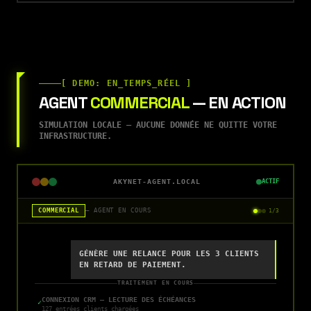
[ DEMO: EN_TEMPS_RÉEL ]
AGENT
COMMERCIAL
— EN ACTION
SIMULATION LOCALE — AUCUNE DONNÉE NE QUITTE VOTRE
INFRASTRUCTURE.
AKYNET-AGENT.LOCAL
ACTIF
COMMERCIAL
— AGENT EN COURS
1
/
3
GÉNÈRE UNE RELANCE POUR LES 3 CLIENTS
EN RETARD DE PAIEMENT.
TRAITEMENT EN COURS
CONNEXION CRM — LECTURE DES ÉCHÉANCES
✓
127 entrées clients chargées