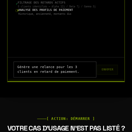
FILTRAGE DES RETARDS ACTIFS
✓
3 clients identifiés — Alpha 12j / Beta 7j / Gamma 3j
ANALYSE DES PROFILS DE PAIEMENT
Historique, ancienneté, montants dus
Génère une relance pour les 3
ENVOYER
clients en retard de paiement.
[ ACTION: DÉMARRER ]
VOTRE CAS D'USAGE N'EST PAS LISTÉ ?