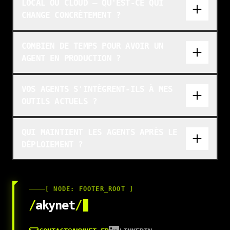
LOCAL OU CLOUD — QU'EST-CE QUI
CHANGE CONCRÈTEMENT ?
COMBIEN DE TEMPS POUR AVOIR UN
AGENT EN PRODUCTION ?
VOS AGENTS S'INTÈGRENT-ILS À MES
OUTILS ACTUELS ?
QUI MAINTIENT LES AGENTS APRÈS LE
DÉPLOIEMENT ?
[ NODE: FOOTER_ROOT ]
/
akynet
/