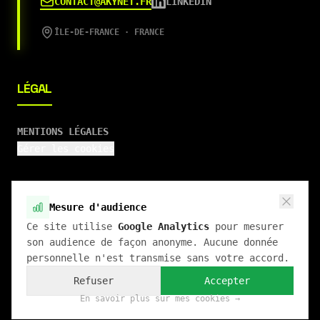
CONTACT@AKYNET.FR
LINKEDIN
ÎLE-DE-FRANCE · FRANCE
LÉGAL
MENTIONS LÉGALES
Gérer les cookies
Mesure d'audience
Ce site utilise
Google Analytics
pour mesurer
son audience de façon anonyme. Aucune donnée
©
2026
AKYNET
· TOUS DROITS RÉSERVÉS
personnelle n'est transmise sans votre accord.
SIRET :
822 748 836 00027
Refuser
Accepter
RÉALISÉ AVEC NEXT.JS · HÉBERGÉ SUR INFRASTRUCTURE
PROPRE
En savoir plus sur mes cookies →