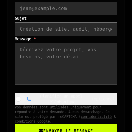
Sujet
Message
*
Planifier un appel
(optionnel)
téléphonique
Vos données sont utilisées uniquement pour
répondre à votre demande. Aucun démarchage.
Ce
site est protégé par reCAPTCHA (
confidentialité
&
conditions
Google).
ENVOYER LE MESSAGE