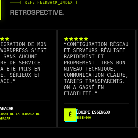
[ REF: FEEDBACK_INDEX ]
RETROSPECTIVE.
ATION DE MON
“
CONFIGURATION RÉSEAU
“
T
DPRESS S'EST
ET SERVEURS RÉALISÉE
SA
NS AUCUNE
RAPIDEMENT ET
RE
DE SERVICE.
PROPREMENT. TRÈS BON
FO
TÉ PRIS EN
NIVEAU TECHNIQUE,
SÉRIEUX ET
COMMUNICATION CLAIRE,
.
”
TARIFS TRANSPARENTS.
ON A GAGNÉ EN
FIABILITÉ.
”
R
ÉQUIPE ESSENGOO
É
E LA TERANGA DE
ESSENGOO