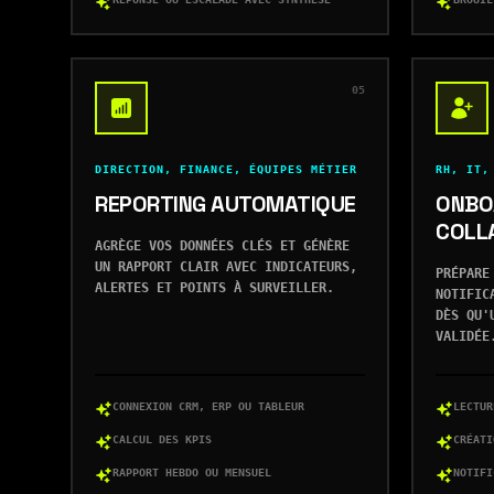
05
DIRECTION, FINANCE, ÉQUIPES MÉTIER
RH, IT,
REPORTING AUTOMATIQUE
ONBO
COLL
AGRÈGE VOS DONNÉES CLÉS ET GÉNÈRE
UN RAPPORT CLAIR AVEC INDICATEURS,
PRÉPARE
ALERTES ET POINTS À SURVEILLER.
NOTIFIC
DÈS QU'
VALIDÉE
CONNEXION CRM, ERP OU TABLEUR
LECTUR
CALCUL DES KPIS
CRÉATI
RAPPORT HEBDO OU MENSUEL
NOTIFI