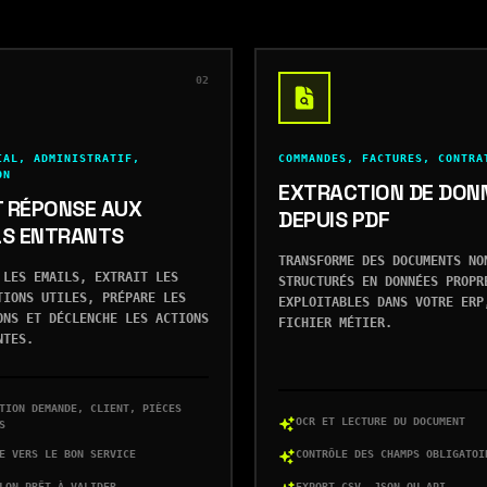
02
IAL, ADMINISTRATIF,
COMMANDES, FACTURES, CONTRA
ON
EXTRACTION DE DON
T RÉPONSE AUX
DEPUIS PDF
LS ENTRANTS
TRANSFORME DES DOCUMENTS NO
 LES EMAILS, EXTRAIT LES
STRUCTURÉS EN DONNÉES PROPR
TIONS UTILES, PRÉPARE LES
EXPLOITABLES DANS VOTRE ERP
ONS ET DÉCLENCHE LES ACTIONS
FICHIER MÉTIER.
NTES.
TION DEMANDE, CLIENT, PIÈCES
OCR ET LECTURE DU DOCUMENT
S
E VERS LE BON SERVICE
CONTRÔLE DES CHAMPS OBLIGATOI
LON PRÊT À VALIDER
EXPORT CSV, JSON OU API