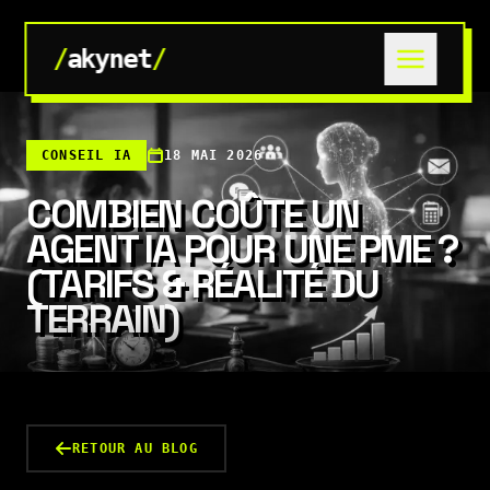
/
akynet
/
CONSEIL IA
18 MAI 2026
COMBIEN COÛTE UN
AGENT IA POUR UNE PME ?
(TARIFS & RÉALITÉ DU
TERRAIN)
RETOUR AU BLOG